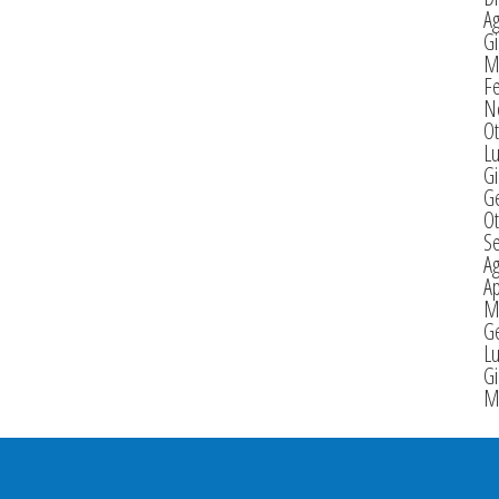
A
G
M
F
N
Ot
Lu
G
G
Ot
S
A
Ap
M
G
Lu
G
M