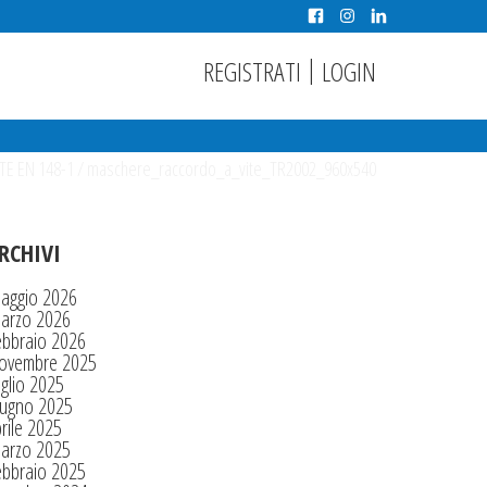
|
REGISTRATI
LOGIN
E EN 148-1
/
maschere_raccordo_a_vite_TR2002_960x540
RCHIVI
aggio 2026
arzo 2026
ebbraio 2026
ovembre 2025
glio 2025
iugno 2025
rile 2025
arzo 2025
ebbraio 2025