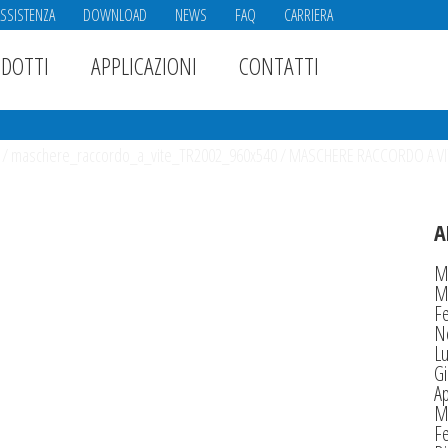
ASSISTENZA
DOWNLOAD
NEWS
FAQ
CARRIERA
DOTTI
APPLICAZIONI
CONTATTI
/
maschere_raccordo_a_vite_TR2002_960x540
/
MASCHERE RACCORDO A VIT
A
M
M
F
N
Lu
G
Ap
M
F