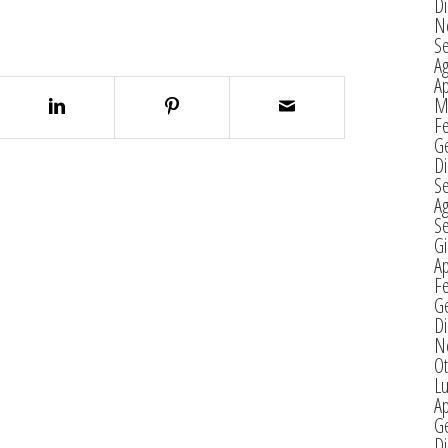
D
N
S
A
Ap
M
F
G
D
S
A
S
G
Ap
F
G
D
N
Ot
Lu
Ap
G
D