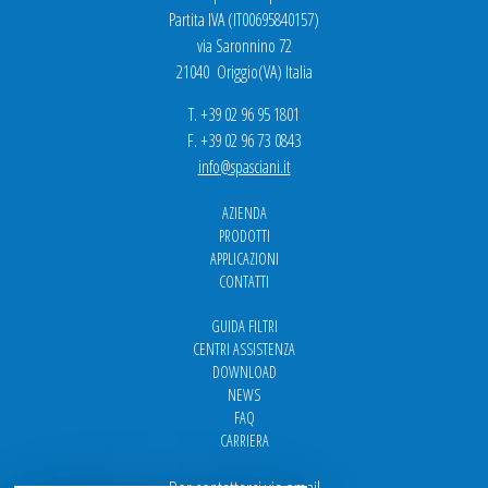
Partita IVA (IT00695840157)
via Saronnino 72
21040 Origgio(VA) Italia
T. +39 02 96 95 1801
F. +39 02 96 73 0843
info@spasciani.it
AZIENDA
PRODOTTI
APPLICAZIONI
CONTATTI
GUIDA FILTRI
CENTRI ASSISTENZA
DOWNLOAD
NEWS
FAQ
CARRIERA
Per contattarci via email