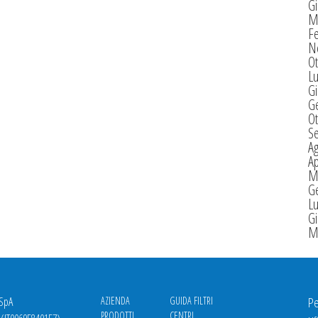
G
M
F
N
Ot
Lu
G
G
Ot
S
A
Ap
M
G
Lu
G
M
 SpA
AZIENDA
GUIDA FILTRI
Pe
PRODOTTI
CENTRI