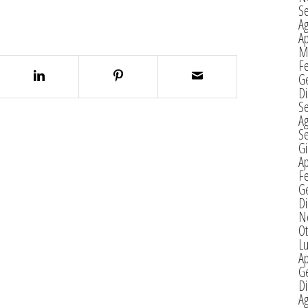
S
A
Ap
M
F
G
D
S
A
S
G
Ap
F
G
D
N
Ot
Lu
Ap
G
D
A