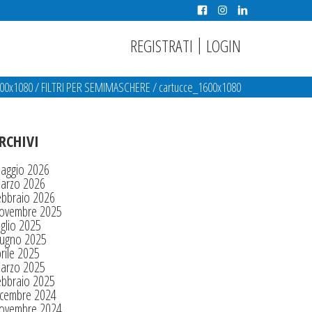
|
REGISTRATI
LOGIN
600x1080
/
FILTRI PER SEMIMASCHERE
/
cartucce_1600x1080
RCHIVI
aggio 2026
arzo 2026
ebbraio 2026
ovembre 2025
glio 2025
iugno 2025
rile 2025
arzo 2025
ebbraio 2025
icembre 2024
ovembre 2024