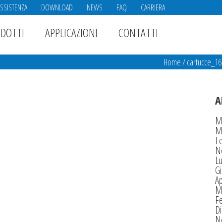
ASSISTENZA
DOWNLOAD
NEWS
FAQ
CARRIERA
DOTTI
APPLICAZIONI
CONTATTI
Home
/
cartucce_1
A
M
M
F
N
Lu
G
Ap
M
F
D
N