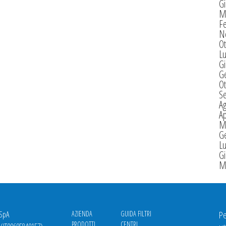
G
M
F
N
Ot
Lu
G
G
Ot
S
A
Ap
M
G
Lu
G
M
 SpA
AZIENDA
GUIDA FILTRI
Pe
PRODOTTI
CENTRI