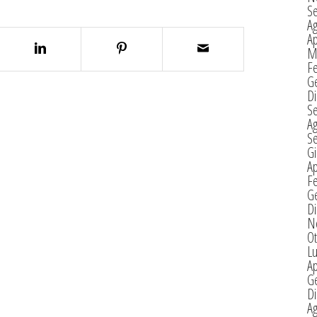
S
A
Ap
M
F
G
D
S
A
S
G
Ap
F
G
D
N
Ot
Lu
Ap
G
D
A