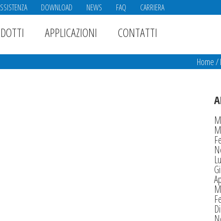
ASSISTENZA
DOWNLOAD
NEWS
FAQ
CARRIERA
DOTTI
APPLICAZIONI
CONTATTI
Home
/
A
M
M
F
N
Lu
G
Ap
M
F
D
N