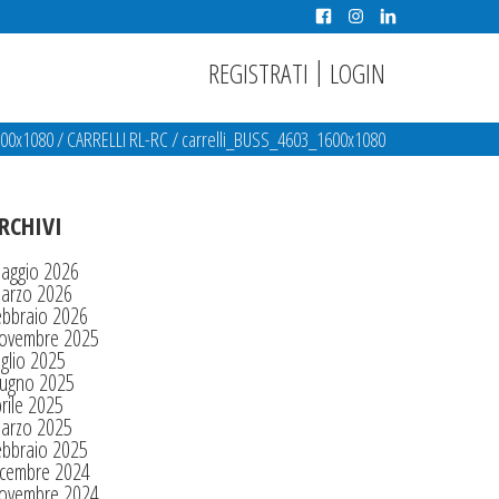
|
REGISTRATI
LOGIN
600x1080
/
CARRELLI RL-RC
/
carrelli_BUSS_4603_1600x1080
RCHIVI
aggio 2026
arzo 2026
ebbraio 2026
ovembre 2025
glio 2025
iugno 2025
rile 2025
arzo 2025
ebbraio 2025
icembre 2024
ovembre 2024