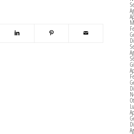
S
A
Ap
M
F
G
D
S
A
S
G
Ap
F
G
D
N
Ot
Lu
Ap
G
D
A