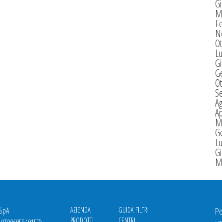
G
M
F
N
Ot
Lu
G
G
Ot
S
A
Ap
M
G
Lu
G
M
 SpA
AZIENDA
GUIDA FILTRI
Pe
PRODOTTI
CENTRI