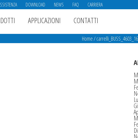
ASSISTENZA
DOWNLOAD
NEWS
FAQ
CARRIERA
DOTTI
APPLICAZIONI
CONTATTI
Home
/
carrelli_BUSS_4603_1
A
M
M
F
N
Lu
G
Ap
M
F
D
N