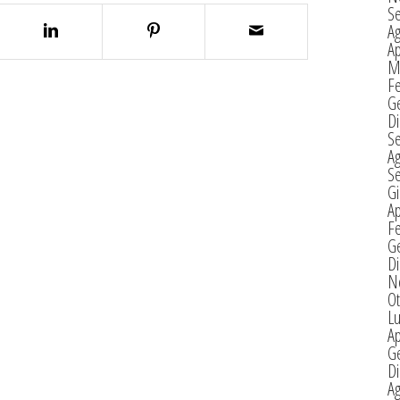
S
A
Ap
M
F
G
D
S
A
S
G
Ap
F
G
D
N
Ot
Lu
Ap
G
D
A