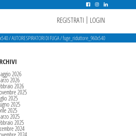
|
REGISTRATI
LOGIN
0x540
/
AUTORESPIRATORI DI FUGA
/
fuge_riduttore_960x540
RCHIVI
aggio 2026
arzo 2026
ebbraio 2026
ovembre 2025
glio 2025
iugno 2025
rile 2025
arzo 2025
ebbraio 2025
icembre 2024
ovembre 2024