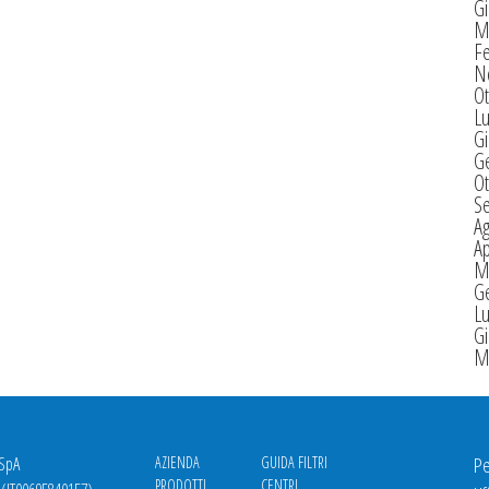
G
M
F
N
Ot
Lu
G
G
Ot
S
A
Ap
M
G
Lu
G
M
 SpA
AZIENDA
GUIDA FILTRI
Pe
PRODOTTI
CENTRI