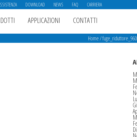
ASSISTENZA
DOWNLOAD
NEWS
FAQ
CARRIERA
DOTTI
APPLICAZIONI
CONTATTI
Home
/
fuge_riduttore_96
A
M
M
F
N
Lu
G
Ap
M
F
D
N