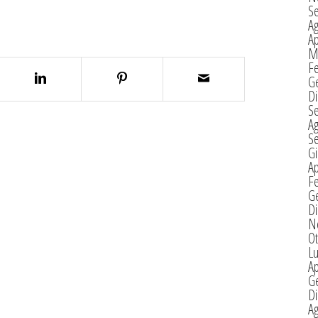
S
A
Ap
M
F
G
D
S
A
S
G
Ap
F
G
D
N
Ot
Lu
Ap
G
D
A