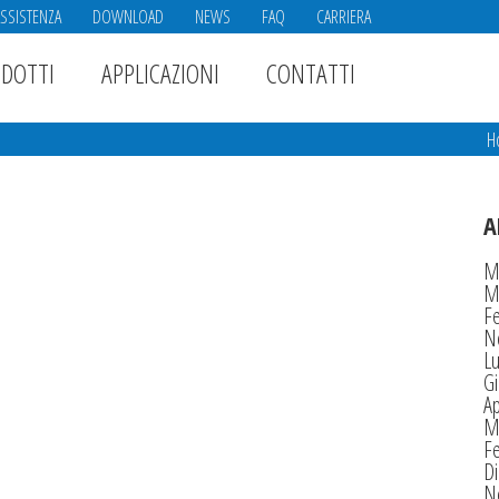
ASSISTENZA
DOWNLOAD
NEWS
FAQ
CARRIERA
DOTTI
APPLICAZIONI
CONTATTI
H
A
M
M
F
N
Lu
G
Ap
M
F
D
N