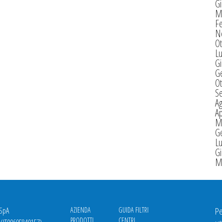
G
M
F
N
Ot
Lu
G
G
Ot
S
A
Ap
M
G
Lu
G
M
 SpA
AZIENDA
GUIDA FILTRI
Pe
PRODOTTI
CENTRI