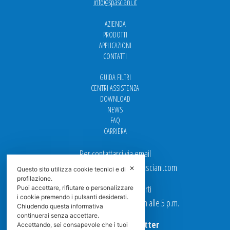
info@spasciani.it
AZIENDA
PRODOTTI
APPLICAZIONI
CONTATTI
GUIDA FILTRI
CENTRI ASSISTENZA
DOWNLOAD
NEWS
FAQ
CARRIERA
Per contattarci via email
Ufficio Vendite: italy.sales@spasciani.com
✕
Questo sito utilizza cookie tecnici e di
profilazione.
I nostri uffici sono aperti
Puoi accettare, rifiutare o personalizzare
i cookie premendo i pulsanti desiderati.
dal Lunedi al Venerdi dalle 9 a.m alle 5 p.m.
Chiudendo questa informativa
continuerai senza accettare.
Iscriviti alla Newsletter
Accettando, sei consapevole che i tuoi