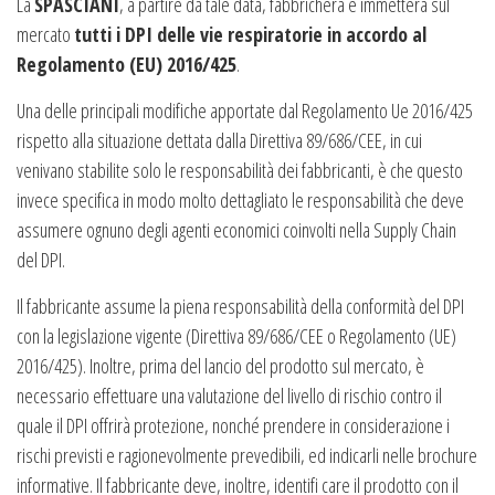
La
SPASCIANI
, a partire da tale data, fabbricherà e immetterà sul
mercato
tutti i DPI delle vie respiratorie in accordo al
Regolamento (EU) 2016/425
.
Una delle principali modifiche apportate dal Regolamento Ue 2016/425
rispetto alla situazione dettata dalla Direttiva 89/686/CEE, in cui
venivano stabilite solo le responsabilità dei fabbricanti, è che questo
invece specifica in modo molto dettagliato le responsabilità che deve
assumere ognuno degli agenti economici coinvolti nella Supply Chain
del DPI.
Il fabbricante assume la piena responsabilità della conformità del DPI
con la legislazione vigente (Direttiva 89/686/CEE o Regolamento (UE)
2016/425). Inoltre, prima del lancio del prodotto sul mercato, è
necessario effettuare una valutazione del livello di rischio contro il
quale il DPI offrirà protezione, nonché prendere in considerazione i
rischi previsti e ragionevolmente prevedibili, ed indicarli nelle brochure
informative. Il fabbricante deve, inoltre, identifi care il prodotto con il