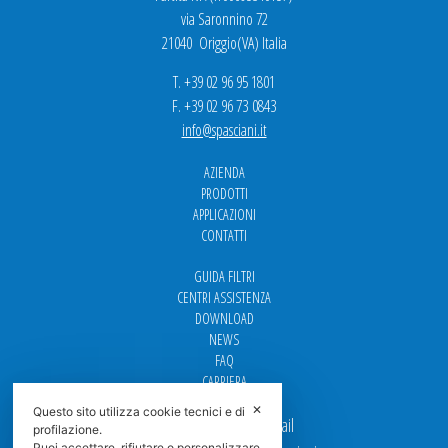
via Saronnino 72
21040 Origgio(VA) Italia
T. +39 02 96 95 1801
F. +39 02 96 73 0843
info@spasciani.it
AZIENDA
PRODOTTI
APPLICAZIONI
CONTATTI
GUIDA FILTRI
CENTRI ASSISTENZA
DOWNLOAD
NEWS
FAQ
CARRIERA
✕
Questo sito utilizza cookie tecnici e di
Per contattarci via email
profilazione.
Puoi accettare, rifiutare o personalizzare