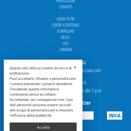
APPLICAZIONI
CONTATTI
GUIDA FILTRI
CENTRI ASSISTENZA
DOWNLOAD
NEWS
FAQ
CARRIERA
Per contattarci via email
✕
Questo sito utilizza cookie tecnici e di
Ufficio Vendite: italy.sales@spasciani.com
profilazione.
Puoi accettare, rifiutare o personalizzare
I nostri uffici sono aperti
i cookie premendo i pulsanti desiderati.
dal Lunedi al Venerdi dalle 9 a.m alle 5 p.m.
Chiudendo questa informativa
continuerai senza accettare.
Accettando, sei consapevole che i tuoi
Iscriviti alla Newsletter
dati personali possono essere raccolti
allo scopo di personalizzare e misurare
l'efficacia della pubblicità.
Privacy
Accetta