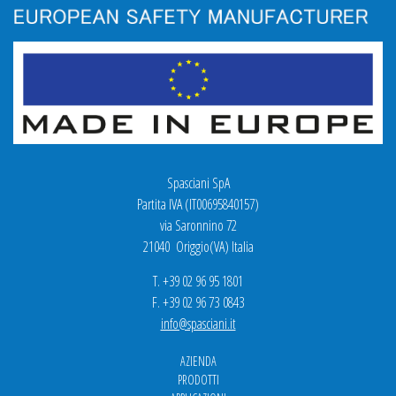
Spasciani SpA
Partita IVA (IT00695840157)
via Saronnino 72
21040 Origgio(VA) Italia
T. +39 02 96 95 1801
F. +39 02 96 73 0843
info@spasciani.it
AZIENDA
PRODOTTI