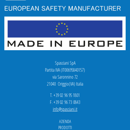
Spasciani SpA
Partita IVA (IT00695840157)
via Saronnino 72
21040 Origgio(VA) Italia
T. +39 02 96 95 1801
F. +39 02 96 73 0843
info@spasciani.it
AZIENDA
PRODOTTI