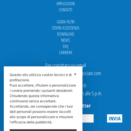
APPLICAZIONI
CONTATTI
GUIDA FILTRI
CENTRI ASSISTENZA
DOWNLOAD
NEWS
FAQ
CARRIERA
Per contattarci via email
Ufficio Vendite: italy.sales@spasciani.com
✕
Questo sito utilizza cookie tecnici e di
profilazione.
I nostri uffici sono aperti
Puoi accettare, rifiutare o personalizzare
i cookie premendo i pulsanti desiderati.
dal Lunedi al Venerdi dalle 9 a.m alle 5 p.m.
Chiudendo questa informativa
continuerai senza accettare.
Iscriviti alla Newsletter
Accettando, sei consapevole che i tuoi
dati personali possono essere raccolti
allo scopo di personalizzare e misurare
l'efficacia della pubblicità.
Privacy