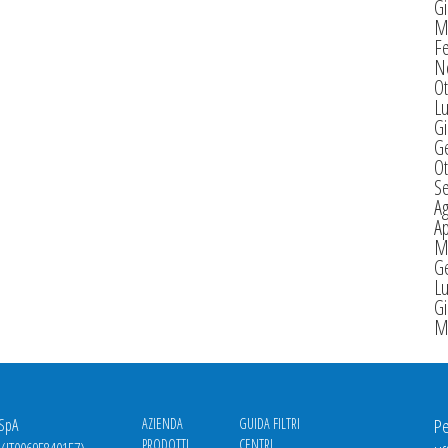
G
M
F
N
Ot
Lu
G
G
Ot
S
A
Ap
M
G
Lu
G
M
 SpA
AZIENDA
GUIDA FILTRI
Pe
PRODOTTI
CENTRI