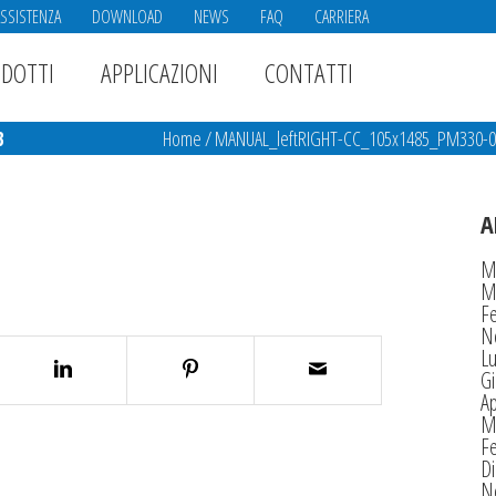
ASSISTENZA
DOWNLOAD
NEWS
FAQ
CARRIERA
DOTTI
APPLICAZIONI
CONTATTI
B
Home
/
MANUAL_leftRIGHT-CC_105x1485_PM330-
A
M
M
F
N
Lu
G
Ap
M
F
D
N