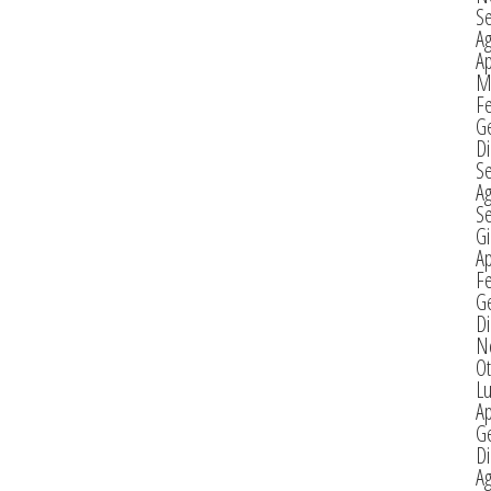
S
A
Ap
M
F
G
D
S
A
S
G
Ap
F
G
D
N
Ot
Lu
Ap
G
D
A