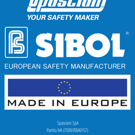
Spasciani SpA
Partita IVA (IT00695840157)