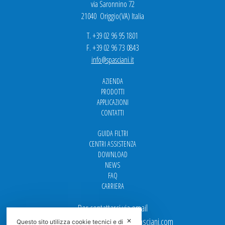
via Saronnino 72
21040 Origgio(VA) Italia
T. +39 02 96 95 1801
F. +39 02 96 73 0843
info@spasciani.it
AZIENDA
PRODOTTI
APPLICAZIONI
CONTATTI
GUIDA FILTRI
CENTRI ASSISTENZA
DOWNLOAD
NEWS
FAQ
CARRIERA
Per contattarci via email
Ufficio Vendite: italy.sales@spasciani.com
✕
Questo sito utilizza cookie tecnici e di