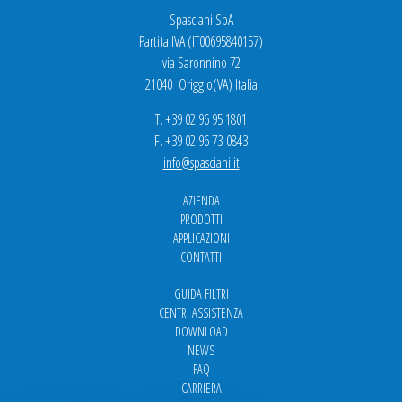
Spasciani SpA
Partita IVA (IT00695840157)
via Saronnino 72
21040 Origgio(VA) Italia
T. +39 02 96 95 1801
F. +39 02 96 73 0843
info@spasciani.it
AZIENDA
PRODOTTI
APPLICAZIONI
CONTATTI
GUIDA FILTRI
CENTRI ASSISTENZA
DOWNLOAD
NEWS
FAQ
CARRIERA