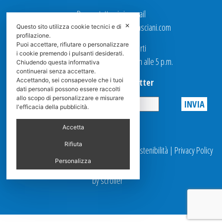
Per contattarci via email
Ufficio Vendite: italy.sales@spasciani.com
✕
Questo sito utilizza cookie tecnici e di
profilazione.
Puoi accettare, rifiutare o personalizzare
I nostri uffici sono aperti
i cookie premendo i pulsanti desiderati.
dal Lunedi al Venerdi dalle 9 a.m alle 5 p.m.
Chiudendo questa informativa
continuerai senza accettare.
Accettando, sei consapevole che i tuoi
Iscriviti alla Newsletter
dati personali possono essere raccolti
allo scopo di personalizzare e misurare
l'efficacia della pubblicità.
Privacy
Accetta
Rifiuta
© 2025 Spasciani |
Codice Etico
|
Report Sostenibilità
|
Privacy Policy
|
Videosorveglianza
Personalizza
by scroller