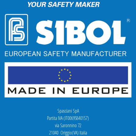
Spasciani SpA
Partita IVA (IT00695840157)
via Saronnino 72
21040 Origgio(VA) Italia