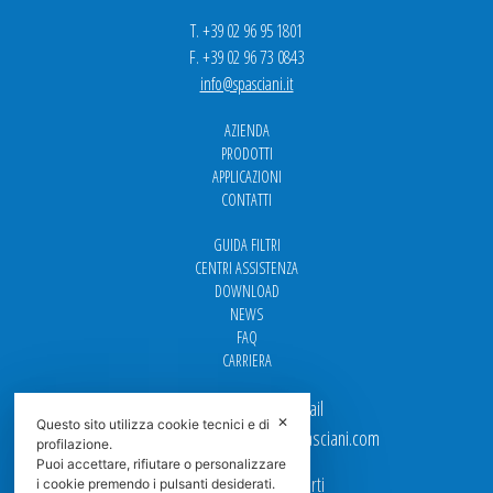
T. +39 02 96 95 1801
F. +39 02 96 73 0843
info@spasciani.it
AZIENDA
PRODOTTI
APPLICAZIONI
CONTATTI
GUIDA FILTRI
CENTRI ASSISTENZA
DOWNLOAD
NEWS
FAQ
CARRIERA
Per contattarci via email
✕
Questo sito utilizza cookie tecnici e di
Ufficio Vendite: italy.sales@spasciani.com
profilazione.
Puoi accettare, rifiutare o personalizzare
I nostri uffici sono aperti
i cookie premendo i pulsanti desiderati.