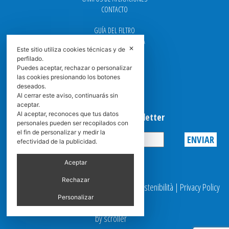
CONTACTO
GUÍA DEL FILTRO
CENTROS DE ASISTENCIA
✕
Este sitio utiliza cookies técnicas y de
DOWNLOAD
perfilado.
NEWS
Puedes aceptar, rechazar o personalizar
FAQ
las cookies presionando los botones
CARRERA
deseados.
GRADUADAS
Al cerrar este aviso, continuarás sin
aceptar.
Al aceptar, reconoces que tus datos
Suscribirse a la Newsletter
personales pueden ser recopilados con
el fin de personalizar y medir la
efectividad de la publicidad.
Privacy
Aceptar
Rechazar
© 2025 Spasciani |
Codice Etico
|
Report Sostenibilità
|
Privacy Policy
|
Video Surveillance
Personalizar
by scroller