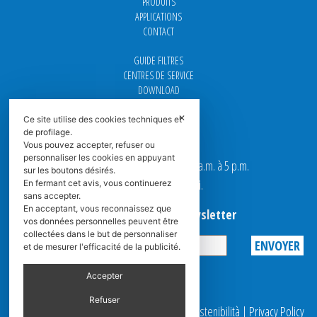
PRODUITS
APPLICATIONS
CONTACT
GUIDE FILTRES
CENTRES DE SERVICE
DOWNLOAD
NEWS
✕
FAQ
Ce site utilise des cookies techniques et
de profilage.
CARRIÈRE
Vous pouvez accepter, refuser ou
personnaliser les cookies en appuyant
Nos bureaux sont ouverts de 9 a.m. à 5 p.m.
sur les boutons désirés.
du Lundi au Vendredi.
En fermant cet avis, vous continuerez
sans accepter.
En acceptant, vous reconnaissez que
Abonnez-vous à la Newsletter
vos données personnelles peuvent être
collectées dans le but de personnaliser
et de mesurer l'efficacité de la publicité.
Privacy
Accepter
Refuser
© 2025 Spasciani |
Codice Etico
|
Report Sostenibilità
|
Privacy Policy