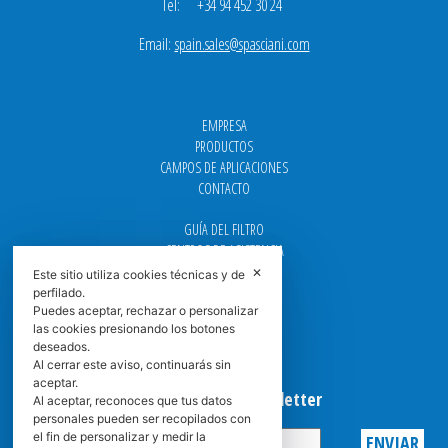
Tel: +34 94 452 30 24
Email:
spain.sales@spasciani.com
EMPRESA
PRODUCTOS
CAMPOS DE APLICACIONES
CONTACTO
GUÍA DEL FILTRO
CENTROS DE ASISTENCIA
DOWNLOAD
✕
Este sitio utiliza cookies técnicas y de
NEWS
perfilado.
Puedes aceptar, rechazar o personalizar
FAQ
las cookies presionando los botones
CARRERA
deseados.
GRADUADAS
Al cerrar este aviso, continuarás sin
aceptar.
Suscribirse a la Newsletter
Al aceptar, reconoces que tus datos
personales pueden ser recopilados con
el fin de personalizar y medir la