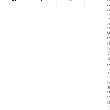
a
av
m
fé
ja
d
s
a
ju
av
fé
ja
d
n
o
a
av
ja
d
a
ju
m