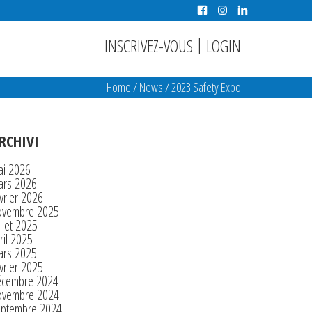
|
INSCRIVEZ-VOUS
LOGIN
Home
/
News
/
2023 Safety Expo
RCHIVI
ai 2026
ars 2026
vrier 2026
ovembre 2025
illet 2025
ril 2025
ars 2025
vrier 2025
écembre 2024
ovembre 2024
eptembre 2024