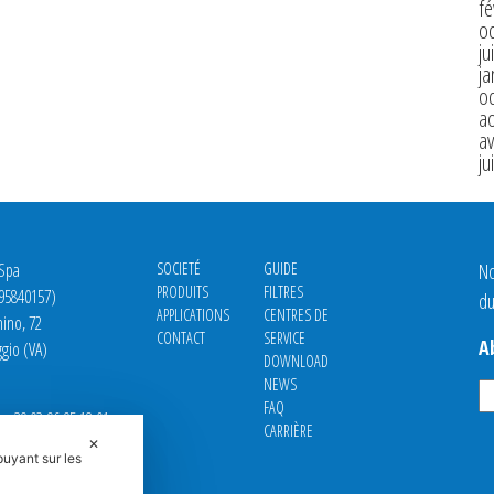
fé
o
ju
ja
o
a
av
ju
 Spa
SOCIETÉ
GUIDE
No
PRODUITS
FILTRES
695840157)
du
APPLICATIONS
CENTRES DE
nino, 72
CONTACT
SERVICE
A
gio (VA)
DOWNLOAD
NEWS
FAQ
39 02 96 95 18.01
CARRIÈRE
9 02 96 73 0843
✕
puyant sur les
iani.it