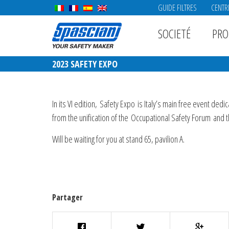
GUIDE FILTRES
CENTR
SOCIETÉ
PRO
2023 SAFETY EXPO
In its VI edition, Safety Expo is Italy’s main free event ded
from the unification of the
Occupational Safety Forum
and 
Will be waiting for you at stand 65, pavilion A.
Partager