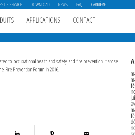
ES DE SERVICE
DOWNLOAD
NEWS
FAQ
CARRIÈRE
DUITS
APPLICATIONS
CONTACT
A
icated to
occupational health and safety
and
fire prevention
. It arose
the
Fire Prevention Forum
in 2016.
m
m
fé
n
ju
av
m
fé
d
n
s