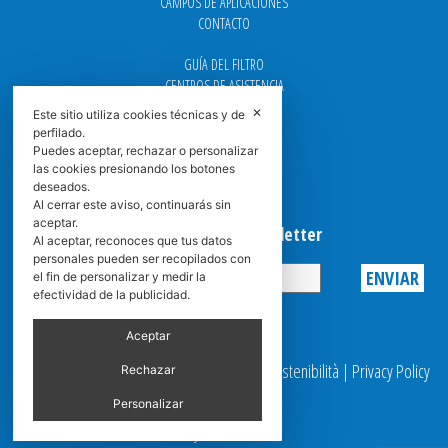
CAMPOS DE APLICACIONES
CONTACTO
GUÍA DEL FILTRO
CENTROS DE ASISTENCIA
DOWNLOAD
✕
Este sitio utiliza cookies técnicas y de
NEWS
perfilado.
FAQ
Puedes aceptar, rechazar o personalizar
CARRERA
las cookies presionando los botones
deseados.
GRADUADAS
Al cerrar este aviso, continuarás sin
aceptar.
Suscribirse a la Newsletter
Al aceptar, reconoces que tus datos
personales pueden ser recopilados con
el fin de personalizar y medir la
efectividad de la publicidad.
Privacy
Aceptar
© 2025 Spasciani |
Codice Etico
|
Report Sostenibilità
|
Privacy Policy
Rechazar
|
Video Surveillance
Personalizar
by scroller