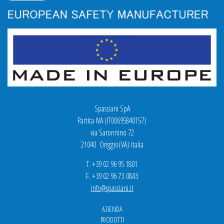
Spasciani SpA
Partita IVA (IT00695840157)
via Saronnino 72
21040 Origgio(VA) Italia
T. +39 02 96 95 1801
F. +39 02 96 73 0843
info@spasciani.it
AZIENDA
PRODOTTI