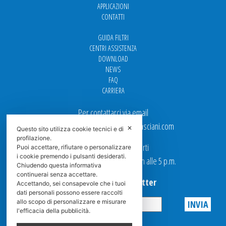
APPLICAZIONI
CONTATTI
GUIDA FILTRI
CENTRI ASSISTENZA
DOWNLOAD
NEWS
FAQ
CARRIERA
Per contattarci via email
Ufficio Vendite: italy.sales@spasciani.com
✕
Questo sito utilizza cookie tecnici e di
profilazione.
I nostri uffici sono aperti
Puoi accettare, rifiutare o personalizzare
i cookie premendo i pulsanti desiderati.
dal Lunedi al Venerdi dalle 9 a.m alle 5 p.m.
Chiudendo questa informativa
continuerai senza accettare.
Iscriviti alla Newsletter
Accettando, sei consapevole che i tuoi
dati personali possono essere raccolti
allo scopo di personalizzare e misurare
l'efficacia della pubblicità.
Privacy