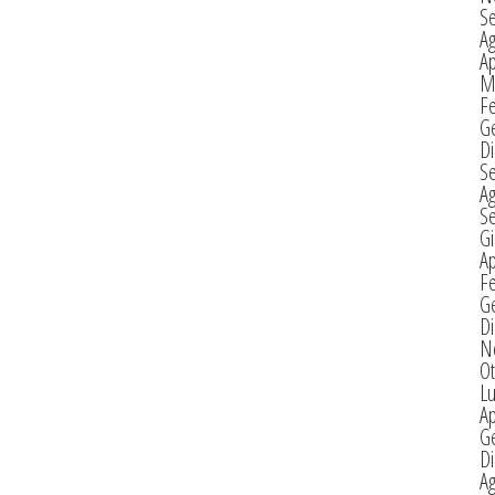
S
A
Ap
M
F
G
D
S
A
S
G
Ap
F
G
D
N
Ot
Lu
Ap
G
D
A