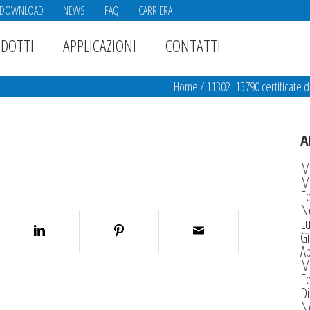
DOWNLOAD
NEWS
FAQ
CARRIERA
DOTTI
APPLICAZIONI
CONTATTI
Home
/
11302_15790 certificate 
A
M
M
F
N
Lu
G
Ap
M
F
D
N