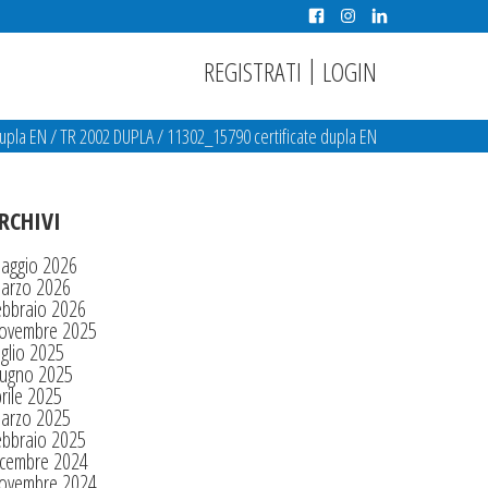
|
REGISTRATI
LOGIN
dupla EN
/
TR 2002 DUPLA
/
11302_15790 certificate dupla EN
RCHIVI
aggio 2026
arzo 2026
ebbraio 2026
ovembre 2025
glio 2025
iugno 2025
rile 2025
arzo 2025
ebbraio 2025
icembre 2024
ovembre 2024