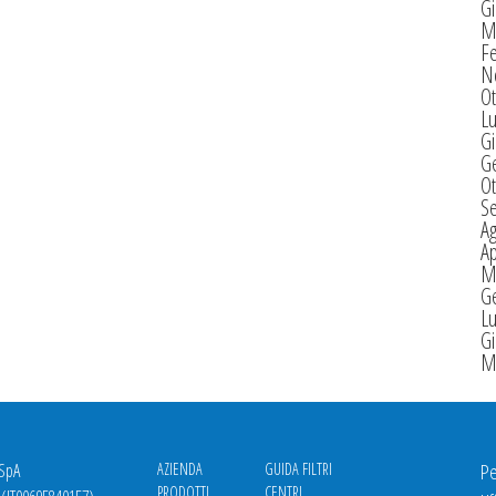
G
M
F
N
Ot
Lu
G
G
Ot
S
A
Ap
M
G
Lu
G
M
 SpA
AZIENDA
GUIDA FILTRI
Pe
PRODOTTI
CENTRI