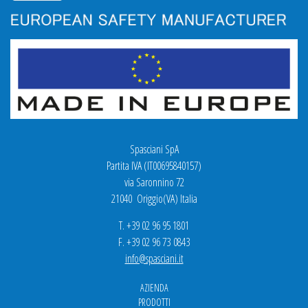
Spasciani SpA
Partita IVA (IT00695840157)
via Saronnino 72
21040 Origgio(VA) Italia
T. +39 02 96 95 1801
F. +39 02 96 73 0843
info@spasciani.it
AZIENDA
PRODOTTI