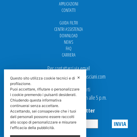
APPLICAZIONI
CONTATTI
GUIDA FILTRI
CENTRI ASSISTENZA
DOWNLOAD
NEWS
FAQ
CARRIERA
Per contattarci via email
Ufficio Vendite: italy.sales@spasciani.com
✕
Questo sito utilizza cookie tecnici e di
profilazione.
I nostri uffici sono aperti
Puoi accettare, rifiutare o personalizzare
i cookie premendo i pulsanti desiderati.
dal Lunedi al Venerdi dalle 9 a.m alle 5 p.m.
Chiudendo questa informativa
continuerai senza accettare.
Iscriviti alla Newsletter
Accettando, sei consapevole che i tuoi
dati personali possono essere raccolti
allo scopo di personalizzare e misurare
l'efficacia della pubblicità.
Privacy