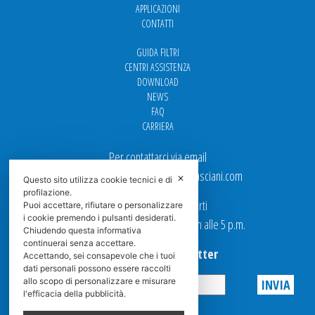
APPLICAZIONI
CONTATTI
GUIDA FILTRI
CENTRI ASSISTENZA
DOWNLOAD
NEWS
FAQ
CARRIERA
Per contattarci via email
Ufficio Vendite: italy.sales@spasciani.com
✕
Questo sito utilizza cookie tecnici e di
profilazione.
I nostri uffici sono aperti
Puoi accettare, rifiutare o personalizzare
i cookie premendo i pulsanti desiderati.
dal Lunedi al Venerdi dalle 9 a.m alle 5 p.m.
Chiudendo questa informativa
continuerai senza accettare.
Iscriviti alla Newsletter
Accettando, sei consapevole che i tuoi
dati personali possono essere raccolti
allo scopo di personalizzare e misurare
l'efficacia della pubblicità.
Privacy