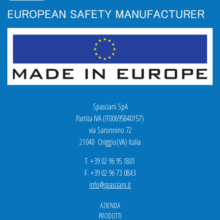
Spasciani SpA
Partita IVA (IT00695840157)
via Saronnino 72
21040 Origgio(VA) Italia
T. +39 02 96 95 1801
F. +39 02 96 73 0843
info@spasciani.it
AZIENDA
PRODOTTI