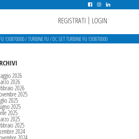
|
REGISTRATI
LOGIN
FU 130870000
/
TURBINE FU
/
DC SET TURBINE FU 130870000
RCHIVI
aggio 2026
arzo 2026
ebbraio 2026
ovembre 2025
glio 2025
iugno 2025
rile 2025
arzo 2025
ebbraio 2025
icembre 2024
ovembre 2024