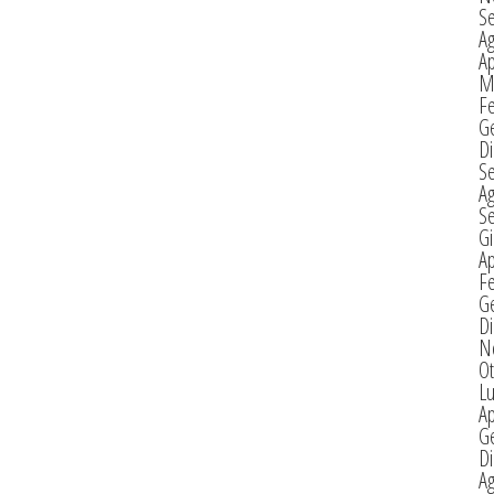
S
A
Ap
M
F
G
D
S
A
S
G
Ap
F
G
D
N
Ot
Lu
Ap
G
D
A