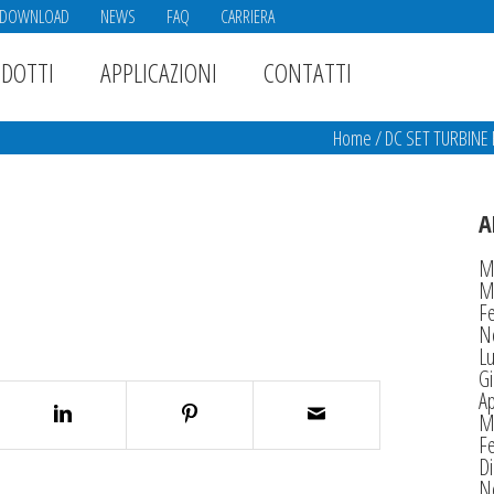
DOWNLOAD
NEWS
FAQ
CARRIERA
DOTTI
APPLICAZIONI
CONTATTI
Home
/
DC SET TURBINE 
A
M
M
F
N
Lu
G
Ap
M
F
D
N