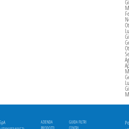
G
M
F
N
Ot
Lu
G
G
Ot
S
A
Ap
M
G
Lu
G
M
 SpA
AZIENDA
GUIDA FILTRI
Pe
PRODOTTI
CENTRI