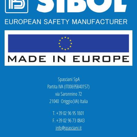
Spasciani SpA
Partita IVA (IT00695840157)
via Saronnino 72
21040 Origgio(VA) Italia
T. +39 02 96 95 1801
F. +39 02 96 73 0843
info@spasciani.it