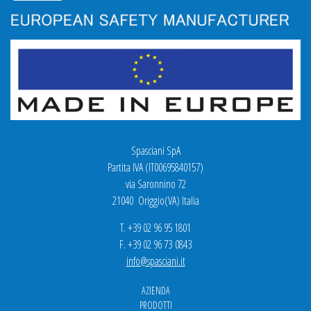
Spasciani SpA
Partita IVA (IT00695840157)
via Saronnino 72
21040 Origgio(VA) Italia
T. +39 02 96 95 1801
F. +39 02 96 73 0843
info@spasciani.it
AZIENDA
PRODOTTI