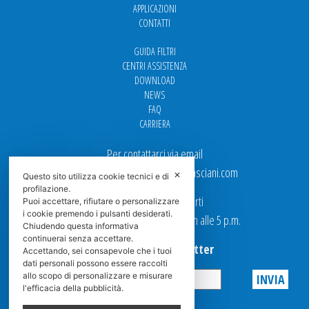
APPLICAZIONI
CONTATTI
GUIDA FILTRI
CENTRI ASSISTENZA
DOWNLOAD
NEWS
FAQ
CARRIERA
Per contattarci via email
Ufficio Vendite: italy.sales@spasciani.com
✕
Questo sito utilizza cookie tecnici e di
profilazione.
I nostri uffici sono aperti
Puoi accettare, rifiutare o personalizzare
i cookie premendo i pulsanti desiderati.
dal Lunedi al Venerdi dalle 9 a.m alle 5 p.m.
Chiudendo questa informativa
continuerai senza accettare.
Iscriviti alla Newsletter
Accettando, sei consapevole che i tuoi
dati personali possono essere raccolti
allo scopo di personalizzare e misurare
l'efficacia della pubblicità.
Privacy