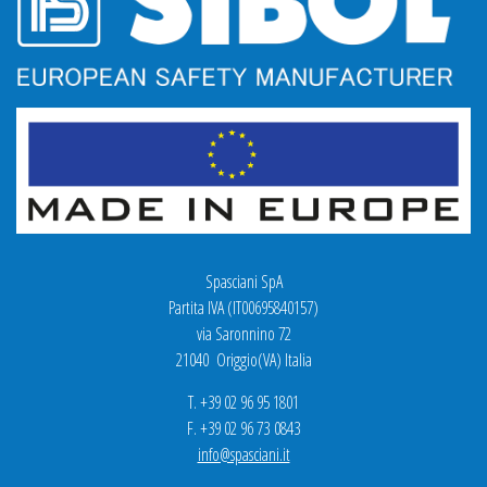
Spasciani SpA
Partita IVA (IT00695840157)
via Saronnino 72
21040 Origgio(VA) Italia
T. +39 02 96 95 1801
F. +39 02 96 73 0843
info@spasciani.it