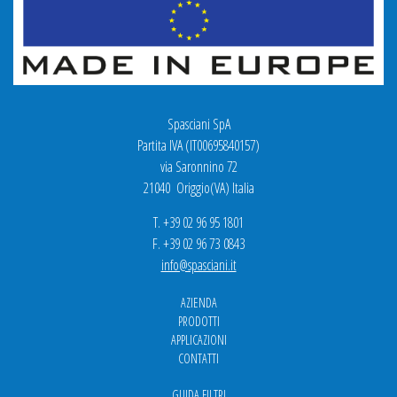
Spasciani SpA
Partita IVA (IT00695840157)
via Saronnino 72
21040 Origgio(VA) Italia
T. +39 02 96 95 1801
F. +39 02 96 73 0843
info@spasciani.it
AZIENDA
PRODOTTI
APPLICAZIONI
CONTATTI
GUIDA FILTRI