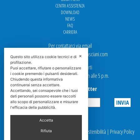
CENTRI ASSISTENZA
DOWNLOAD
NEWS
FAQ
CARRIERA
Per contattarci via email
Ufficio Vendite: italy.sales@spasciani.com
✕
Questo sito utilizza cookie tecnici e di
profilazione.
I nostri uffici sono aperti
Puoi accettare, rifiutare o personalizzare
i cookie premendo i pulsanti desiderati.
dal Lunedi al Venerdi dalle 9 a.m alle 5 p.m.
Chiudendo questa informativa
continuerai senza accettare.
Iscriviti alla Newsletter
Accettando, sei consapevole che i tuoi
dati personali possono essere raccolti
allo scopo di personalizzare e misurare
l'efficacia della pubblicità.
Privacy
Accetta
© 2025 Spasciani |
Codice Etico
|
Report Sostenibilità
|
Privacy Policy
Rifiuta
|
Videosorveglianza