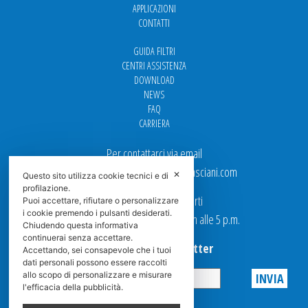
APPLICAZIONI
CONTATTI
GUIDA FILTRI
CENTRI ASSISTENZA
DOWNLOAD
NEWS
FAQ
CARRIERA
Per contattarci via email
Ufficio Vendite: italy.sales@spasciani.com
✕
Questo sito utilizza cookie tecnici e di
profilazione.
I nostri uffici sono aperti
Puoi accettare, rifiutare o personalizzare
i cookie premendo i pulsanti desiderati.
dal Lunedi al Venerdi dalle 9 a.m alle 5 p.m.
Chiudendo questa informativa
continuerai senza accettare.
Iscriviti alla Newsletter
Accettando, sei consapevole che i tuoi
dati personali possono essere raccolti
allo scopo di personalizzare e misurare
l'efficacia della pubblicità.
Privacy