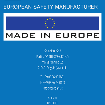
Spasciani SpA
Partita IVA (IT00695840157)
via Saronnino 72
21040 Origgio(VA) Italia
T. +39 02 96 95 1801
F. +39 02 96 73 0843
info@spasciani.it
AZIENDA
PRODOTTI