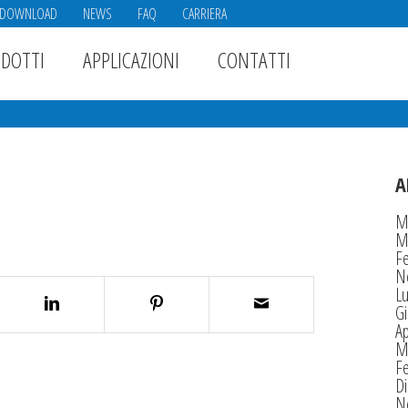
DOWNLOAD
NEWS
FAQ
CARRIERA
DOTTI
APPLICAZIONI
CONTATTI
A
M
M
F
N
Lu
G
Ap
M
F
D
N