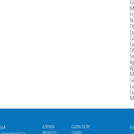
G
M
F
N
Ot
Lu
G
G
Ot
S
A
Ap
M
G
Lu
G
M
 SpA
AZIENDA
GUIDA FILTRI
Pe
PRODOTTI
CENTRI