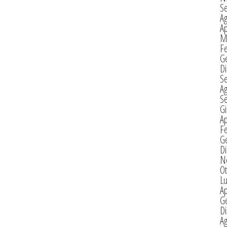
S
A
Ap
M
F
G
D
S
A
S
G
Ap
F
G
D
N
Ot
Lu
Ap
G
D
A