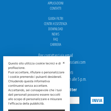
APPLICAZIONI
CONTATTI
GUIDA FILTRI
CENTRI ASSISTENZA
DOWNLOAD
NEWS
FAQ
CARRIERA
Per contattarci via email
Ufficio Vendite: italy.sales@spasciani.com
✕
Questo sito utilizza cookie tecnici e di
profilazione.
I nostri uffici sono aperti
Puoi accettare, rifiutare o personalizzare
i cookie premendo i pulsanti desiderati.
dal Lunedi al Venerdi dalle 9 a.m alle 5 p.m.
Chiudendo questa informativa
continuerai senza accettare.
Iscriviti alla Newsletter
Accettando, sei consapevole che i tuoi
dati personali possono essere raccolti
allo scopo di personalizzare e misurare
l'efficacia della pubblicità.
Privacy