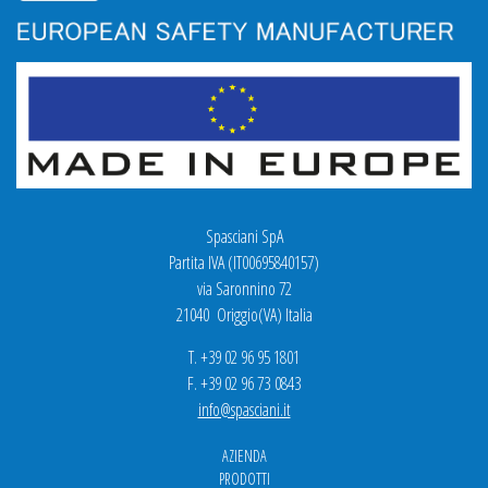
Spasciani SpA
Partita IVA (IT00695840157)
via Saronnino 72
21040 Origgio(VA) Italia
T. +39 02 96 95 1801
F. +39 02 96 73 0843
info@spasciani.it
AZIENDA
PRODOTTI