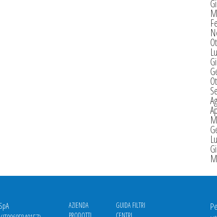
G
M
F
N
Ot
Lu
G
G
Ot
S
A
Ap
M
G
Lu
G
M
 SpA
AZIENDA
GUIDA FILTRI
Pe
PRODOTTI
CENTRI