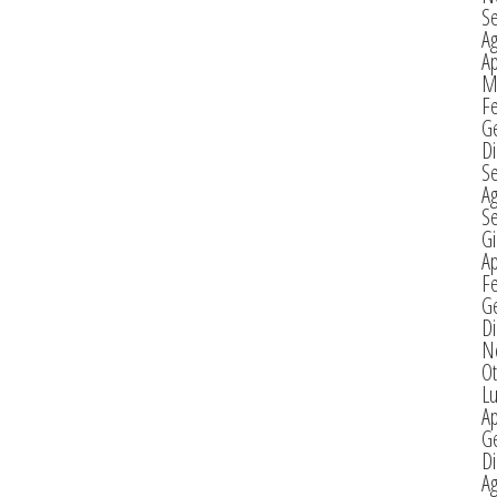
S
A
Ap
M
F
G
D
S
A
S
G
Ap
F
G
D
N
Ot
Lu
Ap
G
D
A