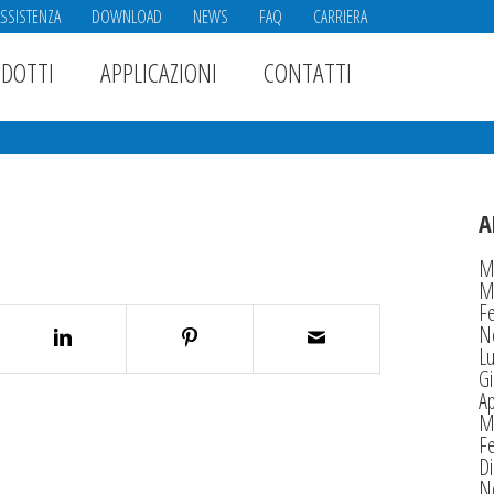
ASSISTENZA
DOWNLOAD
NEWS
FAQ
CARRIERA
DOTTI
APPLICAZIONI
CONTATTI
A
M
M
F
N
Lu
G
Ap
M
F
D
N