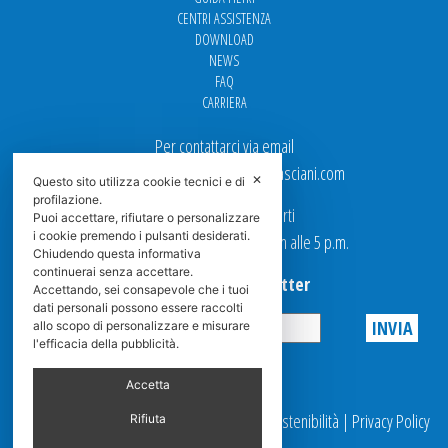
CENTRI ASSISTENZA
DOWNLOAD
NEWS
FAQ
CARRIERA
Per contattarci via email
Ufficio Vendite: italy.sales@spasciani.com
✕
Questo sito utilizza cookie tecnici e di
profilazione.
I nostri uffici sono aperti
Puoi accettare, rifiutare o personalizzare
i cookie premendo i pulsanti desiderati.
dal Lunedi al Venerdi dalle 9 a.m alle 5 p.m.
Chiudendo questa informativa
continuerai senza accettare.
Iscriviti alla Newsletter
Accettando, sei consapevole che i tuoi
dati personali possono essere raccolti
allo scopo di personalizzare e misurare
l'efficacia della pubblicità.
Privacy
Accetta
© 2025 Spasciani |
Codice Etico
|
Report Sostenibilità
|
Privacy Policy
Rifiuta
|
Videosorveglianza