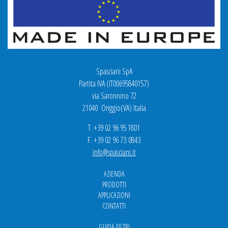
Spasciani SpA
Partita IVA (IT00695840157)
via Saronnino 72
21040 Origgio(VA) Italia
T. +39 02 96 95 1801
F. +39 02 96 73 0843
info@spasciani.it
AZIENDA
PRODOTTI
APPLICAZIONI
CONTATTI
GUIDA FILTRI