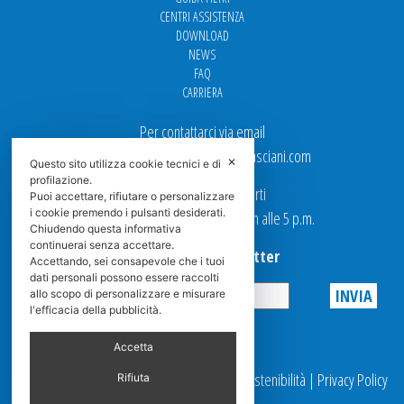
CENTRI ASSISTENZA
DOWNLOAD
NEWS
FAQ
CARRIERA
Per contattarci via email
Ufficio Vendite: italy.sales@spasciani.com
✕
Questo sito utilizza cookie tecnici e di
profilazione.
I nostri uffici sono aperti
Puoi accettare, rifiutare o personalizzare
i cookie premendo i pulsanti desiderati.
dal Lunedi al Venerdi dalle 9 a.m alle 5 p.m.
Chiudendo questa informativa
continuerai senza accettare.
Iscriviti alla Newsletter
Accettando, sei consapevole che i tuoi
dati personali possono essere raccolti
allo scopo di personalizzare e misurare
l'efficacia della pubblicità.
Privacy
Accetta
© 2025 Spasciani |
Codice Etico
|
Report Sostenibilità
|
Privacy Policy
Rifiuta
|
Videosorveglianza