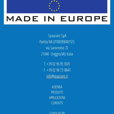
Spasciani SpA
Partita IVA (IT00695840157)
via Saronnino 72
21040 Origgio(VA) Italia
T. +39 02 96 95 1801
F. +39 02 96 73 0843
info@spasciani.it
AZIENDA
PRODOTTI
APPLICAZIONI
CONTATTI
GUIDA FILTRI