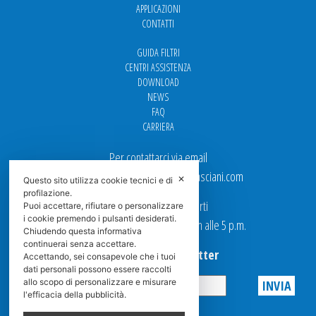
APPLICAZIONI
CONTATTI
GUIDA FILTRI
CENTRI ASSISTENZA
DOWNLOAD
NEWS
FAQ
CARRIERA
Per contattarci via email
Ufficio Vendite: italy.sales@spasciani.com
✕
Questo sito utilizza cookie tecnici e di
profilazione.
I nostri uffici sono aperti
Puoi accettare, rifiutare o personalizzare
i cookie premendo i pulsanti desiderati.
dal Lunedi al Venerdi dalle 9 a.m alle 5 p.m.
Chiudendo questa informativa
continuerai senza accettare.
Iscriviti alla Newsletter
Accettando, sei consapevole che i tuoi
dati personali possono essere raccolti
allo scopo di personalizzare e misurare
l'efficacia della pubblicità.
Privacy