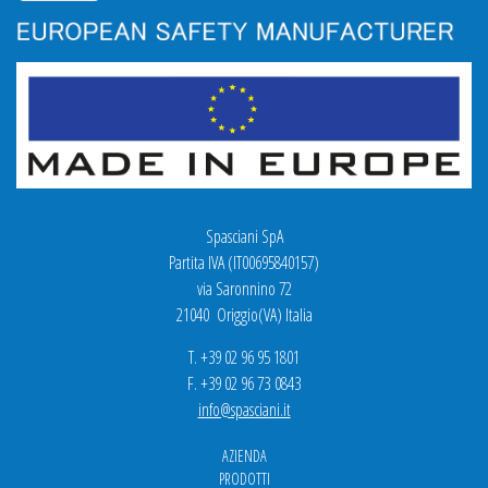
Spasciani SpA
Partita IVA (IT00695840157)
via Saronnino 72
21040 Origgio(VA) Italia
T. +39 02 96 95 1801
F. +39 02 96 73 0843
info@spasciani.it
AZIENDA
PRODOTTI