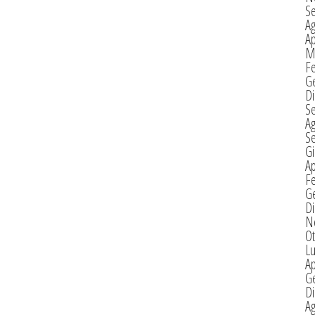
S
A
Ap
M
F
G
D
S
A
S
G
Ap
F
G
D
N
Ot
Lu
Ap
G
D
A