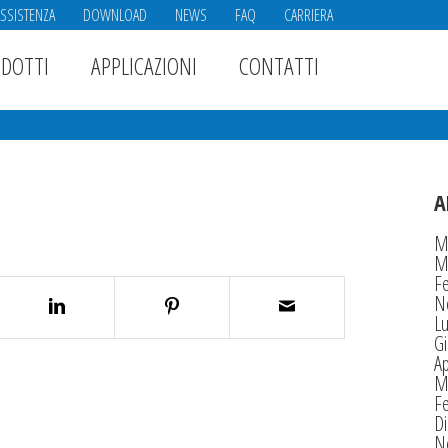
ASSISTENZA
DOWNLOAD
NEWS
FAQ
CARRIERA
DOTTI
APPLICAZIONI
CONTATTI
A
M
M
F
N
Lu
G
Ap
M
F
D
N