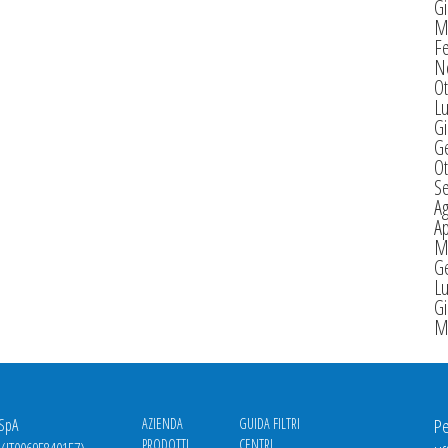
G
M
F
N
Ot
Lu
G
G
Ot
S
A
Ap
M
G
Lu
G
M
 SpA
AZIENDA
GUIDA FILTRI
Pe
PRODOTTI
CENTRI