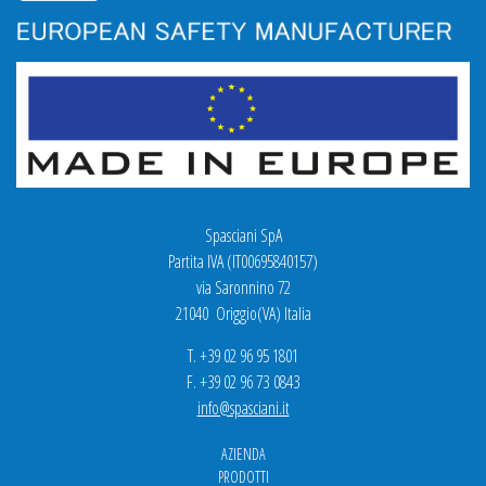
Spasciani SpA
Partita IVA (IT00695840157)
via Saronnino 72
21040 Origgio(VA) Italia
T. +39 02 96 95 1801
F. +39 02 96 73 0843
info@spasciani.it
AZIENDA
PRODOTTI