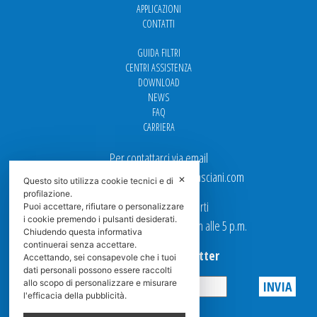
APPLICAZIONI
CONTATTI
GUIDA FILTRI
CENTRI ASSISTENZA
DOWNLOAD
NEWS
FAQ
CARRIERA
Per contattarci via email
Ufficio Vendite: italy.sales@spasciani.com
✕
Questo sito utilizza cookie tecnici e di
profilazione.
I nostri uffici sono aperti
Puoi accettare, rifiutare o personalizzare
i cookie premendo i pulsanti desiderati.
dal Lunedi al Venerdi dalle 9 a.m alle 5 p.m.
Chiudendo questa informativa
continuerai senza accettare.
Iscriviti alla Newsletter
Accettando, sei consapevole che i tuoi
dati personali possono essere raccolti
allo scopo di personalizzare e misurare
l'efficacia della pubblicità.
Privacy