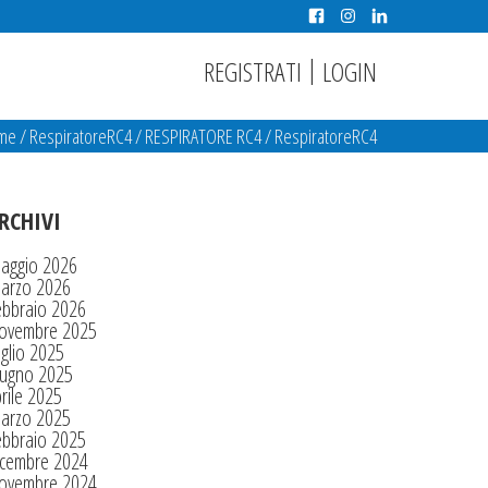
|
REGISTRATI
LOGIN
me
/
RespiratoreRC4
/
RESPIRATORE RC4
/
RespiratoreRC4
RCHIVI
aggio 2026
arzo 2026
ebbraio 2026
ovembre 2025
glio 2025
iugno 2025
rile 2025
arzo 2025
ebbraio 2025
icembre 2024
ovembre 2024