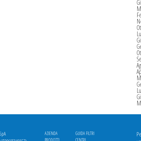
G
M
F
N
Ot
Lu
G
G
Ot
S
A
Ap
M
G
Lu
G
M
 SpA
AZIENDA
GUIDA FILTRI
Pe
PRODOTTI
CENTRI