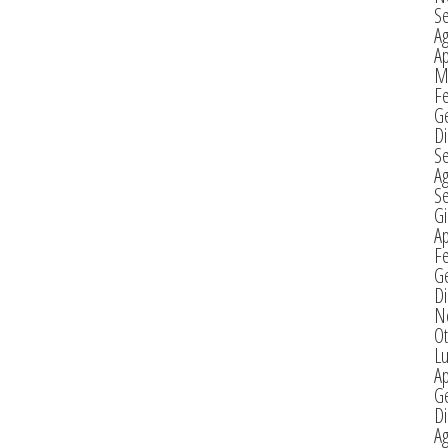
S
A
Ap
M
F
G
D
S
A
S
G
Ap
F
G
D
N
Ot
Lu
Ap
G
D
A