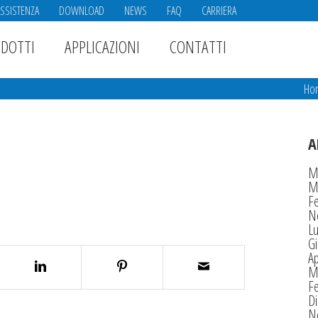
ASSISTENZA
DOWNLOAD
NEWS
FAQ
CARRIERA
DOTTI
APPLICAZIONI
CONTATTI
Ho
A
M
M
F
N
Lu
G
Ap
M
F
D
N