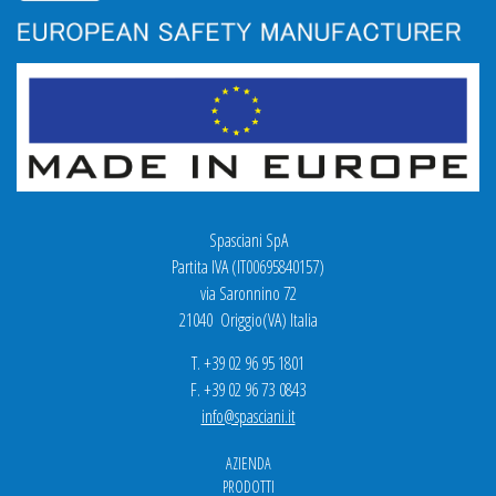
Spasciani SpA
Partita IVA (IT00695840157)
via Saronnino 72
21040 Origgio(VA) Italia
T. +39 02 96 95 1801
F. +39 02 96 73 0843
info@spasciani.it
AZIENDA
PRODOTTI