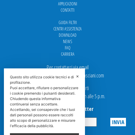
APPLICAZIONI
CONTATTI
GUIDA FILTRI
CENTRI ASSISTENZA
DOWNLOAD
NEWS
FAQ
CARRIERA
Per contattarci via email
Ufficio Vendite: italy.sales@spasciani.com
✕
Questo sito utilizza cookie tecnici e di
profilazione.
I nostri uffici sono aperti
Puoi accettare, rifiutare o personalizzare
i cookie premendo i pulsanti desiderati.
dal Lunedi al Venerdi dalle 9 a.m alle 5 p.m.
Chiudendo questa informativa
continuerai senza accettare.
Iscriviti alla Newsletter
Accettando, sei consapevole che i tuoi
dati personali possono essere raccolti
allo scopo di personalizzare e misurare
l'efficacia della pubblicità.
Privacy