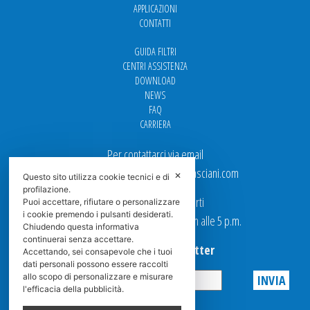
APPLICAZIONI
CONTATTI
GUIDA FILTRI
CENTRI ASSISTENZA
DOWNLOAD
NEWS
FAQ
CARRIERA
Per contattarci via email
Ufficio Vendite: italy.sales@spasciani.com
✕
Questo sito utilizza cookie tecnici e di
profilazione.
I nostri uffici sono aperti
Puoi accettare, rifiutare o personalizzare
i cookie premendo i pulsanti desiderati.
dal Lunedi al Venerdi dalle 9 a.m alle 5 p.m.
Chiudendo questa informativa
continuerai senza accettare.
Iscriviti alla Newsletter
Accettando, sei consapevole che i tuoi
dati personali possono essere raccolti
allo scopo di personalizzare e misurare
l'efficacia della pubblicità.
Privacy