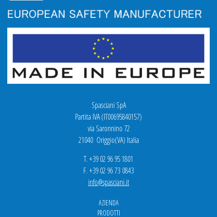
Spasciani SpA
Partita IVA (IT00695840157)
via Saronnino 72
21040 Origgio(VA) Italia
T. +39 02 96 95 1801
F. +39 02 96 73 0843
info@spasciani.it
AZIENDA
PRODOTTI