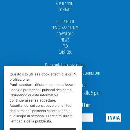
APPLICAZIONI
CONTATTI
GUIDA FILTRI
CENTRI ASSISTENZA
DOWNLOAD
NEWS
FAQ
CARRIERA
Per contattarci via email
Ufficio Vendite: italy.sales@spasciani.com
✕
Questo sito utilizza cookie tecnici e di
profilazione.
I nostri uffici sono aperti
Puoi accettare, rifiutare o personalizzare
i cookie premendo i pulsanti desiderati.
dal Lunedi al Venerdi dalle 9 a.m alle 5 p.m.
Chiudendo questa informativa
continuerai senza accettare.
Iscriviti alla Newsletter
Accettando, sei consapevole che i tuoi
dati personali possono essere raccolti
allo scopo di personalizzare e misurare
l'efficacia della pubblicità.
Privacy