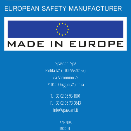
Spasciani SpA
Partita IVA (IT00695840157)
via Saronnino 72
21040 Origgio(VA) Italia
T. +39 02 96 95 1801
F. +39 02 96 73 0843
info@spasciani.it
AZIENDA
PRODOTTI