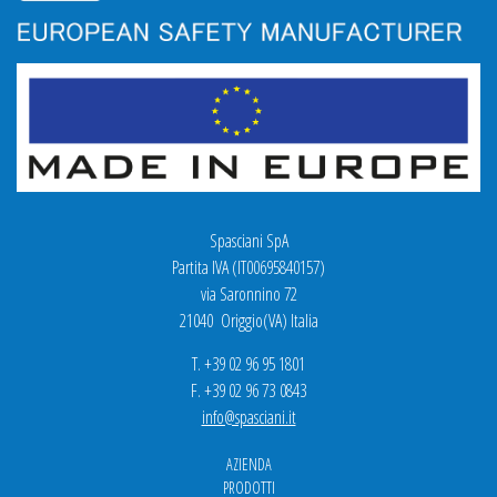
Spasciani SpA
Partita IVA (IT00695840157)
via Saronnino 72
21040 Origgio(VA) Italia
T. +39 02 96 95 1801
F. +39 02 96 73 0843
info@spasciani.it
AZIENDA
PRODOTTI