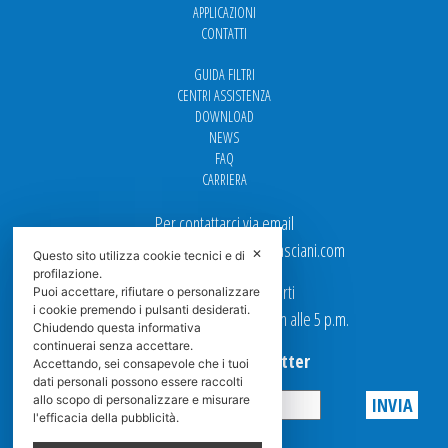
APPLICAZIONI
CONTATTI
GUIDA FILTRI
CENTRI ASSISTENZA
DOWNLOAD
NEWS
FAQ
CARRIERA
Per contattarci via email
Ufficio Vendite: italy.sales@spasciani.com
✕
Questo sito utilizza cookie tecnici e di
profilazione.
I nostri uffici sono aperti
Puoi accettare, rifiutare o personalizzare
i cookie premendo i pulsanti desiderati.
dal Lunedi al Venerdi dalle 9 a.m alle 5 p.m.
Chiudendo questa informativa
continuerai senza accettare.
Iscriviti alla Newsletter
Accettando, sei consapevole che i tuoi
dati personali possono essere raccolti
allo scopo di personalizzare e misurare
l'efficacia della pubblicità.
Privacy