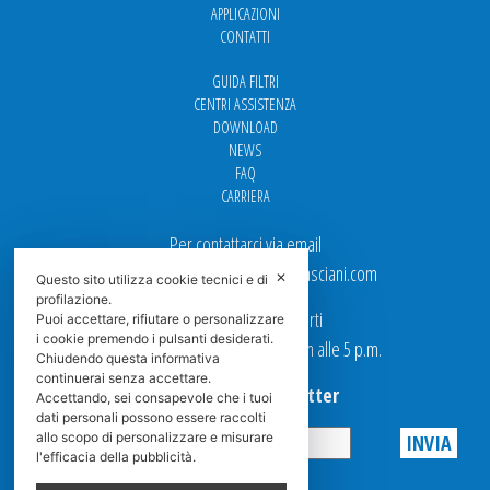
APPLICAZIONI
CONTATTI
GUIDA FILTRI
CENTRI ASSISTENZA
DOWNLOAD
NEWS
FAQ
CARRIERA
Per contattarci via email
Ufficio Vendite: italy.sales@spasciani.com
✕
Questo sito utilizza cookie tecnici e di
profilazione.
I nostri uffici sono aperti
Puoi accettare, rifiutare o personalizzare
i cookie premendo i pulsanti desiderati.
dal Lunedi al Venerdi dalle 9 a.m alle 5 p.m.
Chiudendo questa informativa
continuerai senza accettare.
Iscriviti alla Newsletter
Accettando, sei consapevole che i tuoi
dati personali possono essere raccolti
allo scopo di personalizzare e misurare
l'efficacia della pubblicità.
Privacy