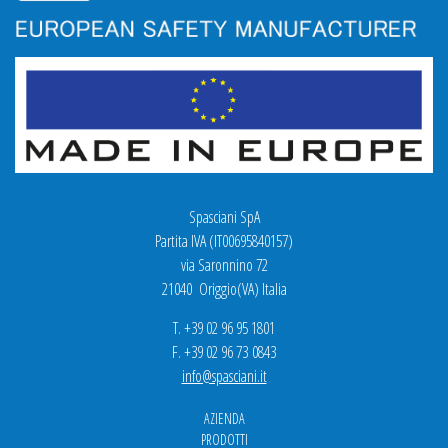
Spasciani SpA
Partita IVA (IT00695840157)
via Saronnino 72
21040 Origgio(VA) Italia
T. +39 02 96 95 1801
F. +39 02 96 73 0843
info@spasciani.it
AZIENDA
PRODOTTI