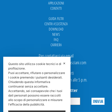
APPLICAZIONI
CONTATTI
GUIDA FILTRI
CENTRI ASSISTENZA
DOWNLOAD
NEWS
FAQ
CARRIERA
Per contattarci via email
Ufficio Vendite: italy.sales@spasciani.com
✕
Questo sito utilizza cookie tecnici e di
profilazione.
I nostri uffici sono aperti
Puoi accettare, rifiutare o personalizzare
i cookie premendo i pulsanti desiderati.
dal Lunedi al Venerdi dalle 9 a.m alle 5 p.m.
Chiudendo questa informativa
continuerai senza accettare.
Iscriviti alla Newsletter
Accettando, sei consapevole che i tuoi
dati personali possono essere raccolti
allo scopo di personalizzare e misurare
l'efficacia della pubblicità.
Privacy