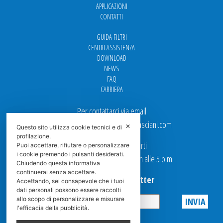
APPLICAZIONI
CONTATTI
GUIDA FILTRI
CENTRI ASSISTENZA
DOWNLOAD
NEWS
FAQ
CARRIERA
Per contattarci via email
Ufficio Vendite: italy.sales@spasciani.com
✕
Questo sito utilizza cookie tecnici e di
profilazione.
I nostri uffici sono aperti
Puoi accettare, rifiutare o personalizzare
i cookie premendo i pulsanti desiderati.
dal Lunedi al Venerdi dalle 9 a.m alle 5 p.m.
Chiudendo questa informativa
continuerai senza accettare.
Iscriviti alla Newsletter
Accettando, sei consapevole che i tuoi
dati personali possono essere raccolti
allo scopo di personalizzare e misurare
l'efficacia della pubblicità.
Privacy