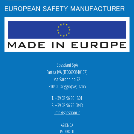
Spasciani SpA
Partita IVA (IT00695840157)
via Saronnino 72
21040 Origgio(VA) Italia
T. +39 02 96 95 1801
F. +39 02 96 73 0843
info@spasciani.it
AZIENDA
PRODOTTI