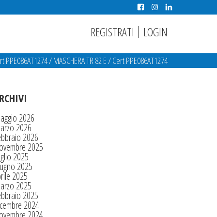
|
REGISTRATI
LOGIN
rt PPE086AT1274
/
MASCHERA TR 82 E
/
Cert PPE086AT1274
RCHIVI
aggio 2026
arzo 2026
ebbraio 2026
ovembre 2025
glio 2025
iugno 2025
rile 2025
arzo 2025
ebbraio 2025
icembre 2024
ovembre 2024