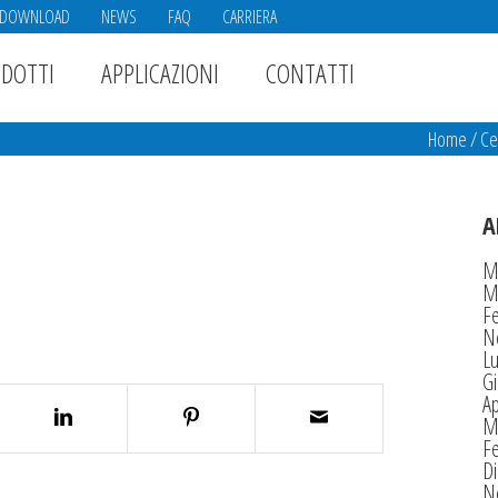
DOWNLOAD
NEWS
FAQ
CARRIERA
DOTTI
APPLICAZIONI
CONTATTI
Home
/
Ce
A
M
M
F
N
Lu
G
Ap
M
F
D
N