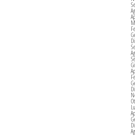
S
A
Ap
M
F
G
D
S
A
S
G
Ap
F
G
D
N
Ot
Lu
Ap
G
D
A