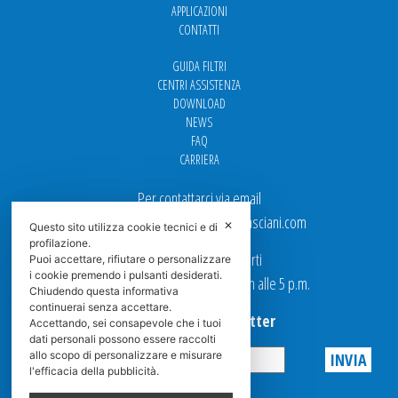
APPLICAZIONI
CONTATTI
GUIDA FILTRI
CENTRI ASSISTENZA
DOWNLOAD
NEWS
FAQ
CARRIERA
Per contattarci via email
Ufficio Vendite: italy.sales@spasciani.com
✕
Questo sito utilizza cookie tecnici e di
profilazione.
I nostri uffici sono aperti
Puoi accettare, rifiutare o personalizzare
i cookie premendo i pulsanti desiderati.
dal Lunedi al Venerdi dalle 9 a.m alle 5 p.m.
Chiudendo questa informativa
continuerai senza accettare.
Iscriviti alla Newsletter
Accettando, sei consapevole che i tuoi
dati personali possono essere raccolti
allo scopo di personalizzare e misurare
l'efficacia della pubblicità.
Privacy