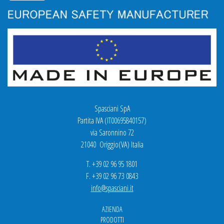
Spasciani SpA
Partita IVA (IT00695840157)
via Saronnino 72
21040 Origgio(VA) Italia
T. +39 02 96 95 1801
F. +39 02 96 73 0843
info@spasciani.it
AZIENDA
PRODOTTI