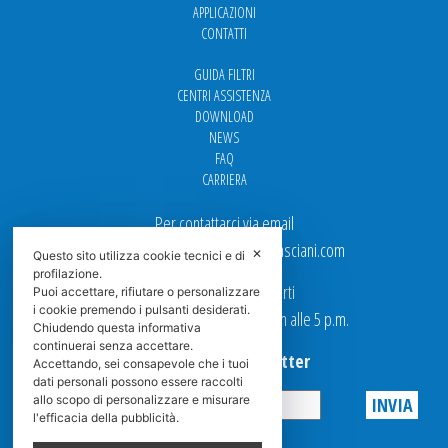
APPLICAZIONI
CONTATTI
GUIDA FILTRI
CENTRI ASSISTENZA
DOWNLOAD
NEWS
FAQ
CARRIERA
Per contattarci via email
Ufficio Vendite: italy.sales@spasciani.com
✕
Questo sito utilizza cookie tecnici e di
profilazione.
I nostri uffici sono aperti
Puoi accettare, rifiutare o personalizzare
i cookie premendo i pulsanti desiderati.
dal Lunedi al Venerdi dalle 9 a.m alle 5 p.m.
Chiudendo questa informativa
continuerai senza accettare.
Iscriviti alla Newsletter
Accettando, sei consapevole che i tuoi
dati personali possono essere raccolti
allo scopo di personalizzare e misurare
l'efficacia della pubblicità.
Privacy