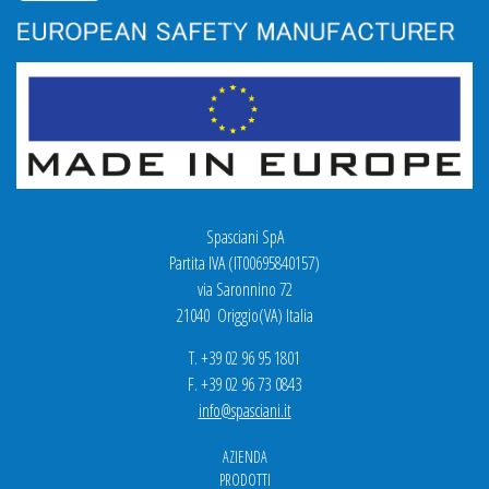
Spasciani SpA
Partita IVA (IT00695840157)
via Saronnino 72
21040 Origgio(VA) Italia
T. +39 02 96 95 1801
F. +39 02 96 73 0843
info@spasciani.it
AZIENDA
PRODOTTI