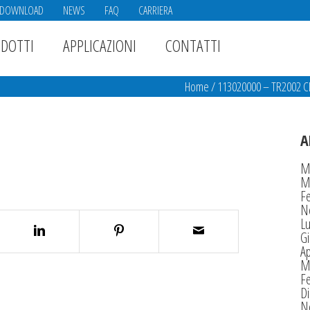
DOWNLOAD
NEWS
FAQ
CARRIERA
DOTTI
APPLICAZIONI
CONTATTI
Home
/
113020000 – TR2002 C
A
M
M
F
N
Lu
G
Ap
M
F
D
N