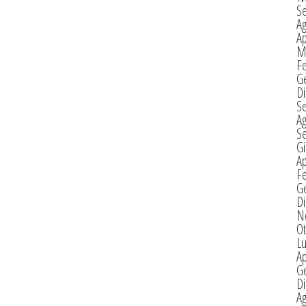
S
A
Ap
M
F
G
D
S
A
S
G
Ap
F
G
D
N
Ot
Lu
Ap
G
D
A