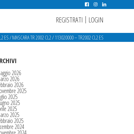
|
REGISTRATI
LOGIN
L2 ES
/
MASCARA TR 2002 CL2
/
113020000 – TR2002 CL2 ES
RCHIVI
aggio 2026
arzo 2026
ebbraio 2026
ovembre 2025
glio 2025
iugno 2025
rile 2025
arzo 2025
ebbraio 2025
icembre 2024
ovembre 2024