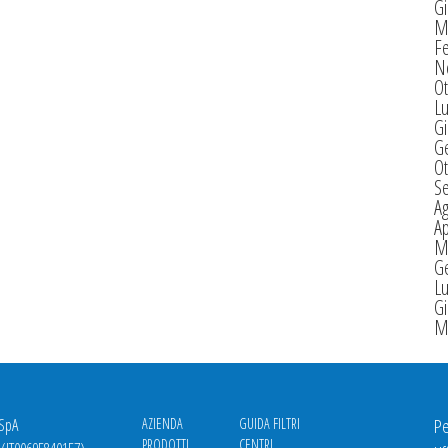
G
M
F
N
Ot
Lu
G
G
Ot
S
A
Ap
M
G
Lu
G
M
 SpA
AZIENDA
GUIDA FILTRI
Pe
PRODOTTI
CENTRI